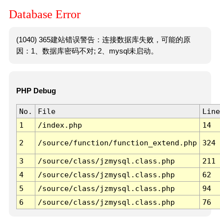
Database Error
(1040) 365建站错误警告：连接数据库失败，可能的原
因：1、数据库密码不对; 2、mysql未启动。
PHP Debug
No.
File
Line
1
/index.php
14
2
/source/function/function_extend.php
324
3
/source/class/jzmysql.class.php
211
4
/source/class/jzmysql.class.php
62
5
/source/class/jzmysql.class.php
94
6
/source/class/jzmysql.class.php
76