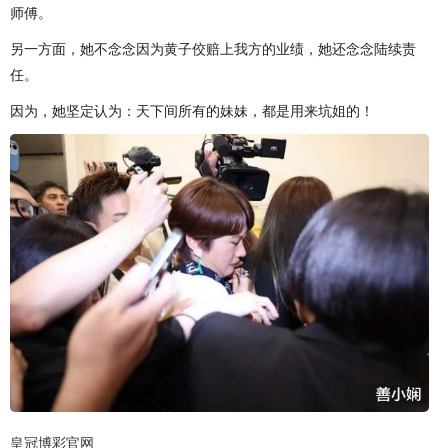
师傅。
另一方面，她不念念因为黄子佼赔上我方的业绩，她还念念陆续责
任。
因为，她坚定认为：天下间所有的妹妹，都是用来坑姐的！
皇冠博彩官网