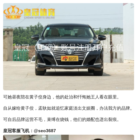
可她昼夜陪在黄子佼身边，他的处治和忏悔她王人看在眼里。
自从嫁给黄子佼，孟耿如就追忆家庭淡出文娱圈，办法我方的品牌。
可自后品牌运营不毛，束缚在烧钱，他们的婚配也迸出裂痕。
皇冠客服飞机：@seo3687