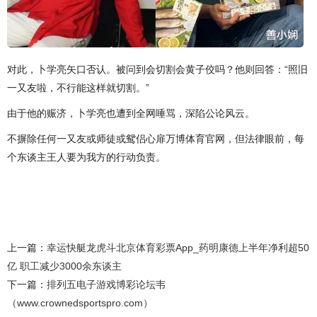
对此，卜学亮矢口否认。被问到会切割会黄子佼吗？他则回答：“照旧
一又友啦，不行能这样就切割。”
由于他的赈济，卜学亮也遭到全网唾骂，深陷公论风云。
不摒除任何一又友或师徒或鸳侣心扉万博体育官网，但法律眼前，每
个东谈主王人要为我方的行动负责。
上一篇：
幸运快艇龙虎斗北京体育彩票App_药明康德上半年净利超50
亿 职工减少3000余东谈主
下一篇：
排列五电子游戏博彩论坛韦
（www.crownedsportspro.com）