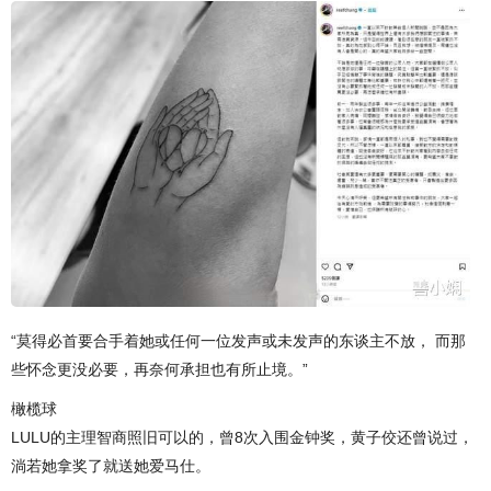
“莫得必首要合手着她或任何一位发声或未发声的东谈主不放， 而那
些怀念更没必要，再奈何承担也有所止境。”
橄榄球
LULU的主理智商照旧可以的，曾8次入围金钟奖，黄子佼还曾说过，
淌若她拿奖了就送她爱马仕。