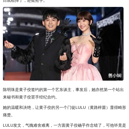
日就租掉了，还挺抢手。
陈明珠是黄子佼签约的第一个艺东谈主，事发后，她亦然第一个站出
来秘书和黄子佼罢手经纪合约。
她的温暖和决绝，让黄子佼的另一个门徒LULU（黄路梓茵）显得畸形
痛楚。
LULU发文，气魄难舍难离，一方面黄子佼确乎作念错了，可他毕竟是