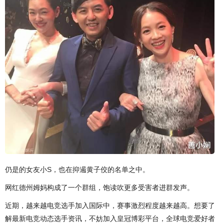
仍是的女友小S，也在抑遏黄子佼的名单之中。
网红德州姆妈构成了一个群组，饱读吹更多受害者进群发声。
近期，越来越电竞选手加入国际中，赛事激烈程度越来越高。想要了
解最新电竞动态选手资讯，不妨加入皇冠博彩平台，全球电竞爱好者