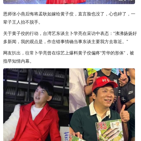
恩师张小燕后悔将孟耿如嫁给黄子佼，直言脸也没了，心也碎了，一
辈子王人抬不脱手。
关于黄子佼的行动，台湾艺东谈主卜学亮在采访中表态：“沸沸扬扬好
多新闻，我的观点是，作念错事情确当事东谈主要我方去靠近。”
网友扒出，往常卜学亮曾在综艺上爆料黄子佼偏疼“芳华的形体”，被
指早知情内幕。