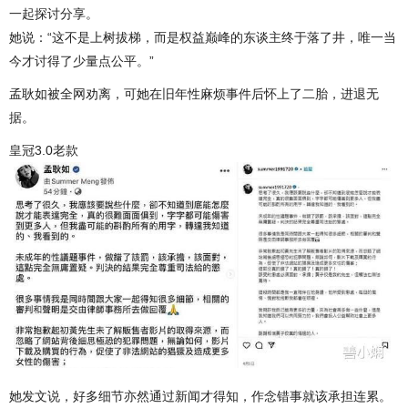
一起探讨分享。
她说：“这不是上树拔梯，而是权益巅峰的东谈主终于落了井，唯一当
今才讨得了少量点公平。”
孟耿如被全网劝离，可她在旧年性麻烦事件后怀上了二胎，进退无
据。
皇冠3.0老款
她发文说，好多细节亦然通过新闻才得知，作念错事就该承担连累。