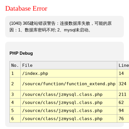
Database Error
(1040) 365建站错误警告：连接数据库失败，可能的原
因：1、数据库密码不对; 2、mysql未启动。
PHP Debug
No.
File
Line
1
/index.php
14
2
/source/function/function_extend.php
324
3
/source/class/jzmysql.class.php
211
4
/source/class/jzmysql.class.php
62
5
/source/class/jzmysql.class.php
94
6
/source/class/jzmysql.class.php
76