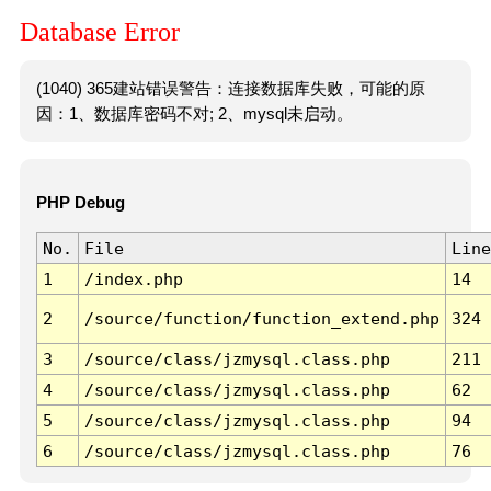
Database Error
(1040) 365建站错误警告：连接数据库失败，可能的原
因：1、数据库密码不对; 2、mysql未启动。
PHP Debug
No.
File
Line
1
/index.php
14
2
/source/function/function_extend.php
324
3
/source/class/jzmysql.class.php
211
4
/source/class/jzmysql.class.php
62
5
/source/class/jzmysql.class.php
94
6
/source/class/jzmysql.class.php
76