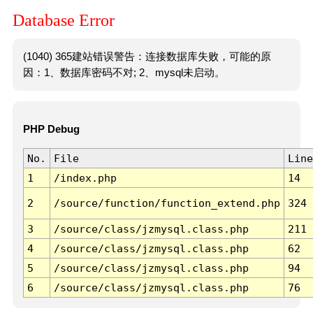
Database Error
(1040) 365建站错误警告：连接数据库失败，可能的原
因：1、数据库密码不对; 2、mysql未启动。
PHP Debug
No.
File
Line
1
/index.php
14
2
/source/function/function_extend.php
324
3
/source/class/jzmysql.class.php
211
4
/source/class/jzmysql.class.php
62
5
/source/class/jzmysql.class.php
94
6
/source/class/jzmysql.class.php
76