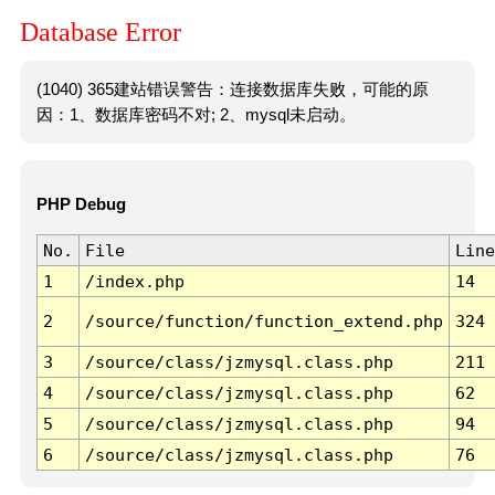
Database Error
(1040) 365建站错误警告：连接数据库失败，可能的原
因：1、数据库密码不对; 2、mysql未启动。
PHP Debug
No.
File
Line
1
/index.php
14
2
/source/function/function_extend.php
324
3
/source/class/jzmysql.class.php
211
4
/source/class/jzmysql.class.php
62
5
/source/class/jzmysql.class.php
94
6
/source/class/jzmysql.class.php
76