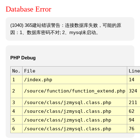
Database Error
(1040) 365建站错误警告：连接数据库失败，可能的原
因：1、数据库密码不对; 2、mysql未启动。
PHP Debug
No.
File
Line
1
/index.php
14
2
/source/function/function_extend.php
324
3
/source/class/jzmysql.class.php
211
4
/source/class/jzmysql.class.php
62
5
/source/class/jzmysql.class.php
94
6
/source/class/jzmysql.class.php
76