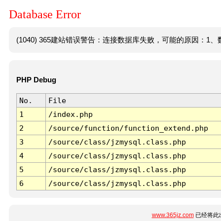
Database Error
(1040) 365建站错误警告：连接数据库失败，可能的原因：1、数
PHP Debug
No.
File
1
/index.php
2
/source/function/function_extend.php
3
/source/class/jzmysql.class.php
4
/source/class/jzmysql.class.php
5
/source/class/jzmysql.class.php
6
/source/class/jzmysql.class.php
www.365jz.com
已经将此