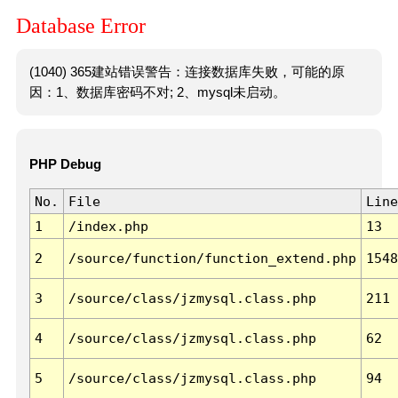
Database Error
(1040) 365建站错误警告：连接数据库失败，可能的原
因：1、数据库密码不对; 2、mysql未启动。
PHP Debug
No.
File
Line
1
/index.php
13
2
/source/function/function_extend.php
1548
3
/source/class/jzmysql.class.php
211
4
/source/class/jzmysql.class.php
62
5
/source/class/jzmysql.class.php
94