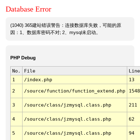
Database Error
(1040) 365建站错误警告：连接数据库失败，可能的原
因：1、数据库密码不对; 2、mysql未启动。
PHP Debug
No.
File
Line
1
/index.php
13
2
/source/function/function_extend.php
1548
3
/source/class/jzmysql.class.php
211
4
/source/class/jzmysql.class.php
62
5
/source/class/jzmysql.class.php
94