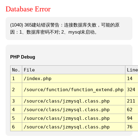
Database Error
(1040) 365建站错误警告：连接数据库失败，可能的原
因：1、数据库密码不对; 2、mysql未启动。
PHP Debug
No.
File
Line
1
/index.php
14
2
/source/function/function_extend.php
324
3
/source/class/jzmysql.class.php
211
4
/source/class/jzmysql.class.php
62
5
/source/class/jzmysql.class.php
94
6
/source/class/jzmysql.class.php
76