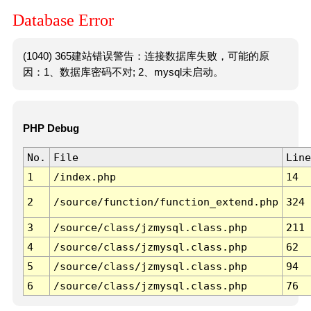
Database Error
(1040) 365建站错误警告：连接数据库失败，可能的原
因：1、数据库密码不对; 2、mysql未启动。
PHP Debug
No.
File
Line
1
/index.php
14
2
/source/function/function_extend.php
324
3
/source/class/jzmysql.class.php
211
4
/source/class/jzmysql.class.php
62
5
/source/class/jzmysql.class.php
94
6
/source/class/jzmysql.class.php
76