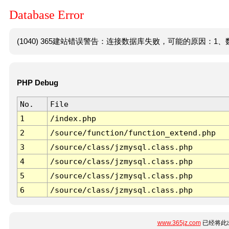
Database Error
(1040) 365建站错误警告：连接数据库失败，可能的原因：1、数
PHP Debug
No.
File
1
/index.php
2
/source/function/function_extend.php
3
/source/class/jzmysql.class.php
4
/source/class/jzmysql.class.php
5
/source/class/jzmysql.class.php
6
/source/class/jzmysql.class.php
www.365jz.com
已经将此