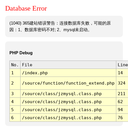
Database Error
(1040) 365建站错误警告：连接数据库失败，可能的原
因：1、数据库密码不对; 2、mysql未启动。
PHP Debug
No.
File
Line
1
/index.php
14
2
/source/function/function_extend.php
324
3
/source/class/jzmysql.class.php
211
4
/source/class/jzmysql.class.php
62
5
/source/class/jzmysql.class.php
94
6
/source/class/jzmysql.class.php
76