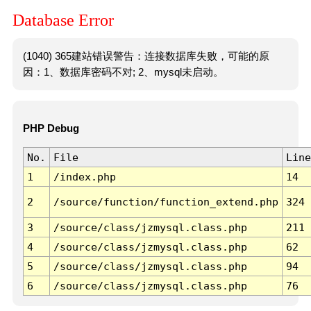
Database Error
(1040) 365建站错误警告：连接数据库失败，可能的原
因：1、数据库密码不对; 2、mysql未启动。
PHP Debug
No.
File
Line
1
/index.php
14
2
/source/function/function_extend.php
324
3
/source/class/jzmysql.class.php
211
4
/source/class/jzmysql.class.php
62
5
/source/class/jzmysql.class.php
94
6
/source/class/jzmysql.class.php
76