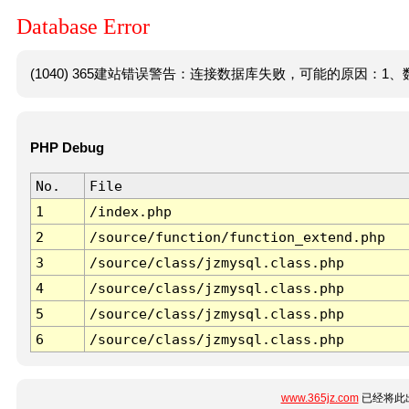
Database Error
(1040) 365建站错误警告：连接数据库失败，可能的原因：1、数
PHP Debug
No.
File
1
/index.php
2
/source/function/function_extend.php
3
/source/class/jzmysql.class.php
4
/source/class/jzmysql.class.php
5
/source/class/jzmysql.class.php
6
/source/class/jzmysql.class.php
www.365jz.com
已经将此