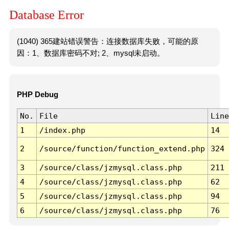
Database Error
(1040) 365建站错误警告：连接数据库失败，可能的原
因：1、数据库密码不对; 2、mysql未启动。
PHP Debug
No.
File
Line
1
/index.php
14
2
/source/function/function_extend.php
324
3
/source/class/jzmysql.class.php
211
4
/source/class/jzmysql.class.php
62
5
/source/class/jzmysql.class.php
94
6
/source/class/jzmysql.class.php
76