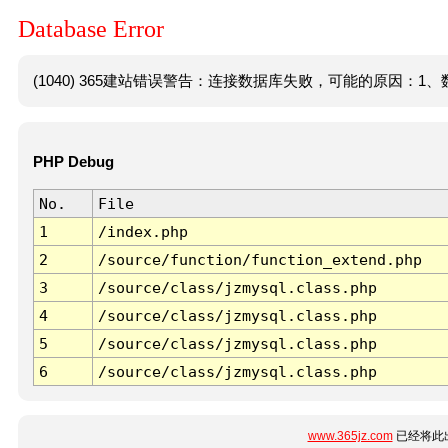
Database Error
(1040) 365建站错误警告：连接数据库失败，可能的原因：1、数
PHP Debug
No.
File
1
/index.php
2
/source/function/function_extend.php
3
/source/class/jzmysql.class.php
4
/source/class/jzmysql.class.php
5
/source/class/jzmysql.class.php
6
/source/class/jzmysql.class.php
www.365jz.com
已经将此