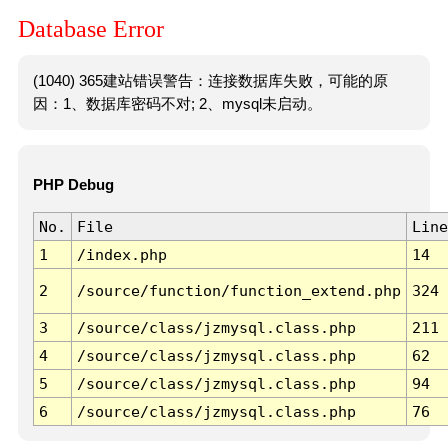
Database Error
(1040) 365建站错误警告：连接数据库失败，可能的原
因：1、数据库密码不对; 2、mysql未启动。
PHP Debug
No.
File
Line
1
/index.php
14
2
/source/function/function_extend.php
324
3
/source/class/jzmysql.class.php
211
4
/source/class/jzmysql.class.php
62
5
/source/class/jzmysql.class.php
94
6
/source/class/jzmysql.class.php
76