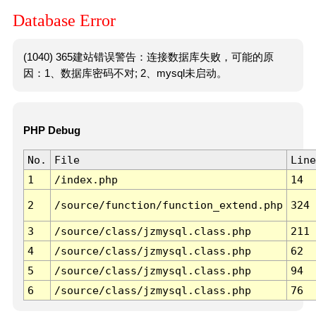
Database Error
(1040) 365建站错误警告：连接数据库失败，可能的原
因：1、数据库密码不对; 2、mysql未启动。
PHP Debug
No.
File
Line
1
/index.php
14
2
/source/function/function_extend.php
324
3
/source/class/jzmysql.class.php
211
4
/source/class/jzmysql.class.php
62
5
/source/class/jzmysql.class.php
94
6
/source/class/jzmysql.class.php
76