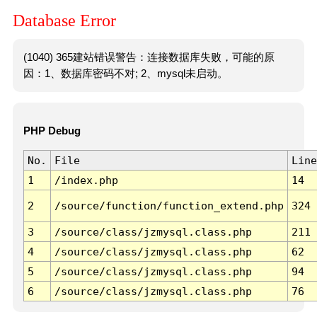
Database Error
(1040) 365建站错误警告：连接数据库失败，可能的原
因：1、数据库密码不对; 2、mysql未启动。
PHP Debug
No.
File
Line
1
/index.php
14
2
/source/function/function_extend.php
324
3
/source/class/jzmysql.class.php
211
4
/source/class/jzmysql.class.php
62
5
/source/class/jzmysql.class.php
94
6
/source/class/jzmysql.class.php
76