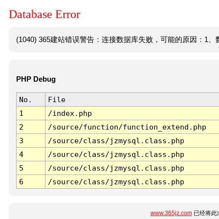
Database Error
(1040) 365建站错误警告：连接数据库失败，可能的原因：1、数
PHP Debug
No.
File
1
/index.php
2
/source/function/function_extend.php
3
/source/class/jzmysql.class.php
4
/source/class/jzmysql.class.php
5
/source/class/jzmysql.class.php
6
/source/class/jzmysql.class.php
www.365jz.com
已经将此