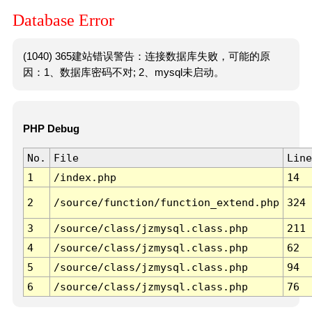
Database Error
(1040) 365建站错误警告：连接数据库失败，可能的原
因：1、数据库密码不对; 2、mysql未启动。
PHP Debug
No.
File
Line
1
/index.php
14
2
/source/function/function_extend.php
324
3
/source/class/jzmysql.class.php
211
4
/source/class/jzmysql.class.php
62
5
/source/class/jzmysql.class.php
94
6
/source/class/jzmysql.class.php
76