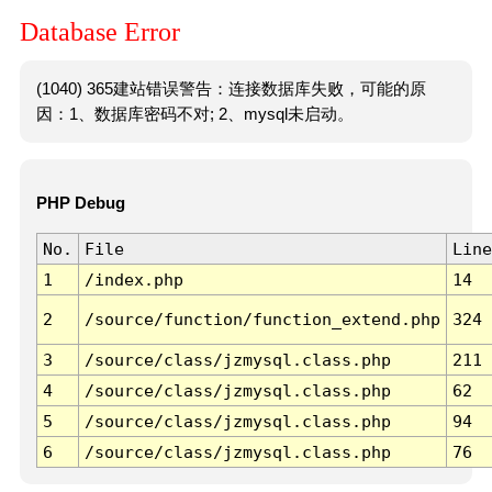
Database Error
(1040) 365建站错误警告：连接数据库失败，可能的原
因：1、数据库密码不对; 2、mysql未启动。
PHP Debug
No.
File
Line
1
/index.php
14
2
/source/function/function_extend.php
324
3
/source/class/jzmysql.class.php
211
4
/source/class/jzmysql.class.php
62
5
/source/class/jzmysql.class.php
94
6
/source/class/jzmysql.class.php
76