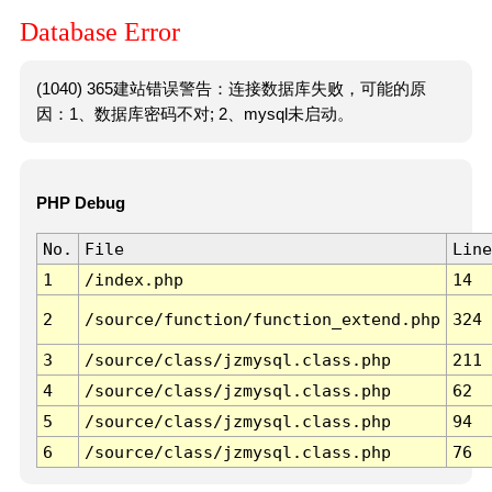
Database Error
(1040) 365建站错误警告：连接数据库失败，可能的原
因：1、数据库密码不对; 2、mysql未启动。
PHP Debug
No.
File
Line
1
/index.php
14
2
/source/function/function_extend.php
324
3
/source/class/jzmysql.class.php
211
4
/source/class/jzmysql.class.php
62
5
/source/class/jzmysql.class.php
94
6
/source/class/jzmysql.class.php
76