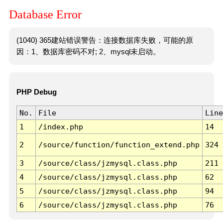
Database Error
(1040) 365建站错误警告：连接数据库失败，可能的原
因：1、数据库密码不对; 2、mysql未启动。
PHP Debug
No.
File
Line
1
/index.php
14
2
/source/function/function_extend.php
324
3
/source/class/jzmysql.class.php
211
4
/source/class/jzmysql.class.php
62
5
/source/class/jzmysql.class.php
94
6
/source/class/jzmysql.class.php
76