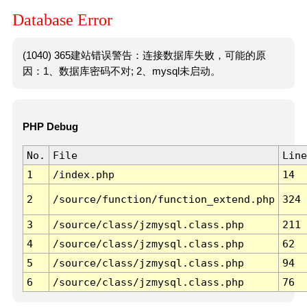
Database Error
(1040) 365建站错误警告：连接数据库失败，可能的原
因：1、数据库密码不对; 2、mysql未启动。
PHP Debug
No.
File
Line
1
/index.php
14
2
/source/function/function_extend.php
324
3
/source/class/jzmysql.class.php
211
4
/source/class/jzmysql.class.php
62
5
/source/class/jzmysql.class.php
94
6
/source/class/jzmysql.class.php
76